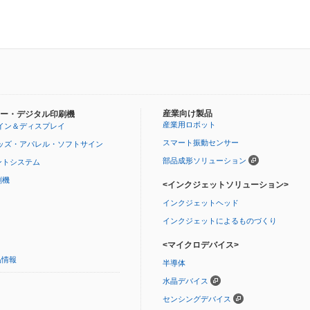
産業向け製品
ー・デジタル印刷機
産業用ロボット
イン＆ディスプレイ
スマート振動センサー
ッズ・アパレル・ソフトサイン
部品成形ソリューション
ントシステム
刷機
<インクジェットソリューション>
インクジェットヘッド
インクジェットによるものづくり
<マイクロデバイス>
品情報
半導体
水晶デバイス
センシングデバイス