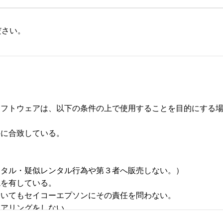
ださい。
フトウェアは、以下の条件の上で使用することを目的にする場合
合致している。 



タル・疑似レンタル行為や第３者へ販売しない。） 

有している。 

いてもセイコーエプソンにその責任を問わない。 

リングをしない。 
