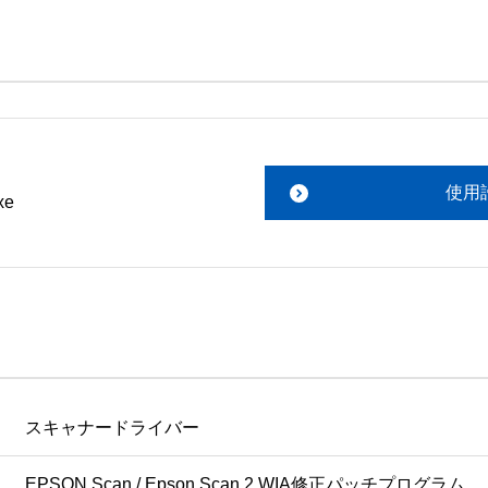
。搭載ソフトウェアについてのお問い合わせは、最寄りのイン
ファイルをお読み下さい。 

責任において行っていただきます。 

使用
xe
あります。 

ものを除きセイコーエプソン株式会社に帰属します。
スキャナードライバー
EPSON Scan / Epson Scan 2 WIA修正パッチプログラム