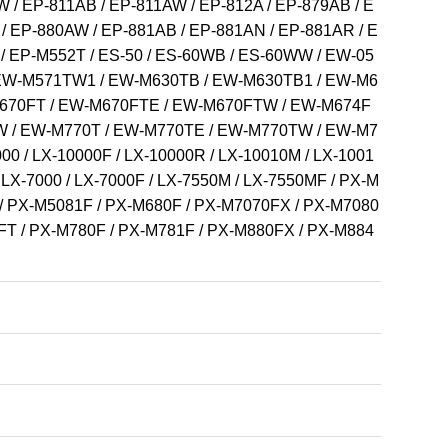
W / EP-811AB / EP-811AW / EP-812A / EP-879AB / E
/ EP-880AW / EP-881AB / EP-881AN / EP-881AR / E
/ EP-M552T / ES-50 / ES-60WB / ES-60WW / EW-05
 EW-M571TW1 / EW-M630TB / EW-M630TB1 / EW-M6
670FT / EW-M670FTE / EW-M670FTW / EW-M674F
W / EW-M770T / EW-M770TE / EW-M770TW / EW-M7
 / LX-10000F / LX-10000R / LX-10010M / LX-1001
 LX-7000 / LX-7000F / LX-7550M / LX-7550MF / PX-M
 / PX-M5081F / PX-M680F / PX-M7070FX / PX-M7080
FT / PX-M780F / PX-M781F / PX-M880FX / PX-M884