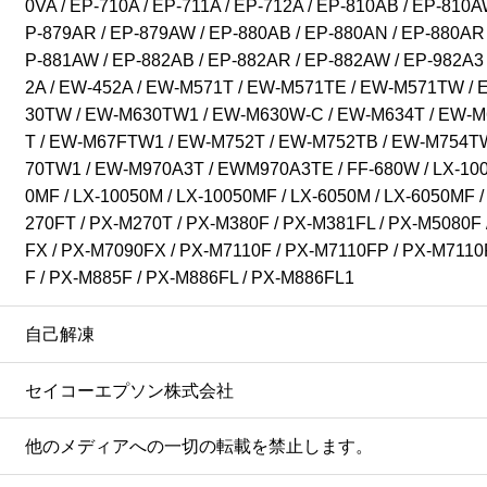
0VA / EP-710A / EP-711A / EP-712A / EP-810AB / EP-810A
P-879AR / EP-879AW / EP-880AB / EP-880AN / EP-880AR 
P-881AW / EP-882AB / EP-882AR / EP-882AW / EP-982A3 
2A / EW-452A / EW-M571T / EW-M571TE / EW-M571TW /
30TW / EW-M630TW1 / EW-M630W-C / EW-M634T / EW-M
T / EW-M67FTW1 / EW-M752T / EW-M752TB / EW-M754T
70TW1 / EW-M970A3T / EWM970A3TE / FF-680W / LX-10000
0MF / LX-10050M / LX-10050MF / LX-6050M / LX-6050MF /
270FT / PX-M270T / PX-M380F / PX-M381FL / PX-M5080F
FX / PX-M7090FX / PX-M7110F / PX-M7110FP / PX-M7110
F / PX-M885F / PX-M886FL / PX-M886FL1
自己解凍
セイコーエプソン株式会社
他のメディアへの一切の転載を禁止します。