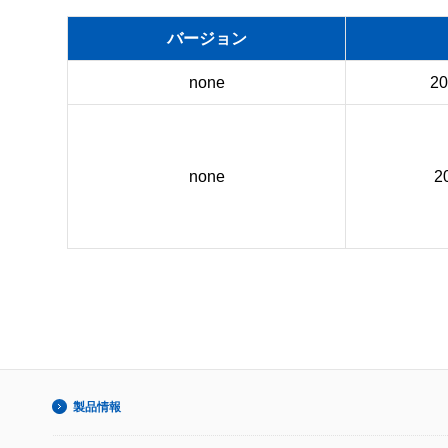
バージョン
none
2
none
2
製品情報