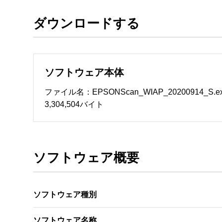
ダウンロードする
ソフトウェアのサポート 

・本サーバでは、ユーザーサポートは行いません
　いたします。ファイル解凍後に必ずドキュメント
ソフトウェア本体
ソフトウェアの保証範囲 

・ソフトウェアのダウンロード・導入はお客様の
ファイル名：EPSONScan_WIAP_20200914_S.e
・ソフトウェアは、予告せず改良、変更することが
3,304,504バイト
著作権者 

配布ソフトウェアの著作権は、特に記載のある
ソフトウェア概要
ソフトウェア種別
ソフトウェア名称