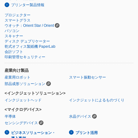
プリンター製品情報
プロジェクター
スマートグラス
ウオッチ：Orient Star / Orient
パソコン
スキャナー
ディスク デュプリケーター
乾式オフィス製紙機 PaperLab
会計ソフト
印刷管理セキュリティー
産業向け製品
産業用ロボット
スマート振動センサー
部品成形ソリューション
<インクジェットソリューション>
インクジェットヘッド
インクジェットによるものづくり
<マイクロデバイス>
半導体
水晶デバイス
センシングデバイス
ビジネスソリューション・
プリント活用