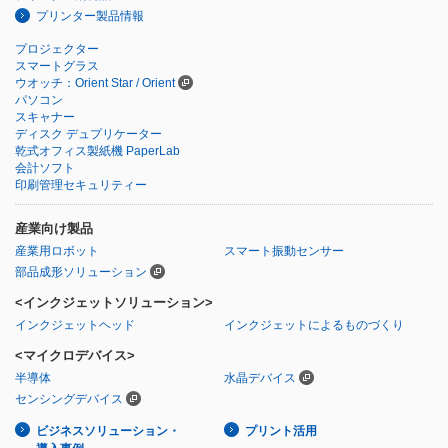
プリンター製品情報
プロジェクター
スマートグラス
ウオッチ：Orient Star / Orient
パソコン
スキャナー
ディスク デュプリケーター
乾式オフィス製紙機 PaperLab
会計ソフト
印刷管理セキュリティー
産業向け製品
産業用ロボット
スマート振動センサー
部品成形ソリューション
<インクジェットソリューション>
インクジェットヘッド
インクジェットによるものづくり
<マイクロデバイス>
半導体
水晶デバイス
センシングデバイス
ビジネスソリューション・
プリント活用