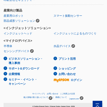
産業向け製品
産業用ロボット
スマート振動センサー
部品成形ソリューション
<インクジェットソリューション>
インクジェットヘッド
インクジェットによるものづくり
<マイクロデバイス>
半導体
水晶デバイス
センシングデバイス
ビジネスソリューション・
プリント活用
導入事例
サポート&ダウンロード
ショッピング
企業情報
お問い合わせ
セミナー・イベント・
ログイン
キャンペーン
サイトマップ
お問い合わせ
ご利用上の注意
個人情報の取り扱いについて
商標について
epson.com
© Seiko Epson Corp. / Epson Sales Japan Corp.
2026