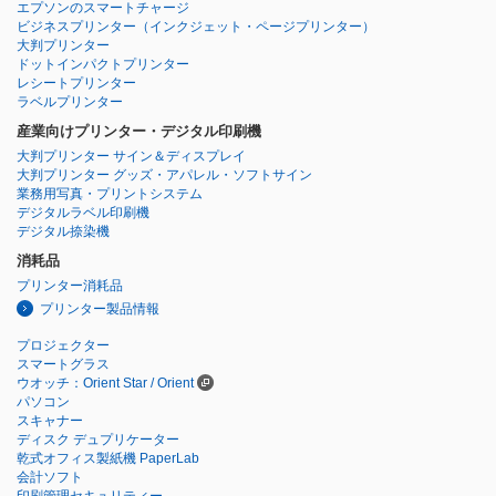
エプソンのスマートチャージ
ビジネスプリンター
（インクジェット・ページプリンター）
大判プリンター
ドットインパクトプリンター
レシートプリンター
ラベルプリンター
産業向けプリンター・デジタル印刷機
大判プリンター サイン＆ディスプレイ
大判プリンター グッズ・アパレル・ソフトサイン
業務用写真・プリントシステム
デジタルラベル印刷機
デジタル捺染機
消耗品
プリンター消耗品
プリンター製品情報
プロジェクター
スマートグラス
ウオッチ：Orient Star / Orient
パソコン
スキャナー
ディスク デュプリケーター
乾式オフィス製紙機 PaperLab
会計ソフト
印刷管理セキュリティー