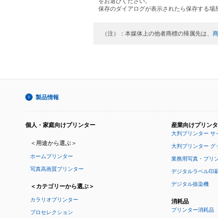
をお選びください。
保存のダイアログが表示されたら保存する場
（注）：本媒体上の他者商標の帰属先は、
製品情報
個人・家庭向けプリンター
産業向けプリンタ
大判プリンター サ
＜用途から選ぶ＞
大判プリンター グ
ホームプリンター
業務用写真・プリ
写真高画質プリンター
デジタルラベル印
デジタル捺染機
＜カテゴリーから選ぶ＞
カラリオプリンター
消耗品
プリンター消耗品
プロセレクション