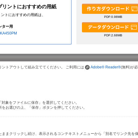
プリントにおすすめの用紙
リントにおすすめの用紙は、
PDF:0.98MB
リンター用
A450PM
PDF:2.68MB
リントアウトして組み立ててください。 ご利用には
Adobe® Reader®
(無料)が
、「対象をファイルに保存」を選択してください。
所をお選びの上、「保存」ボタンを押してください。
ーを押したままクリックし続け、表示されるコンテキストメニューから「別名でリンク先を