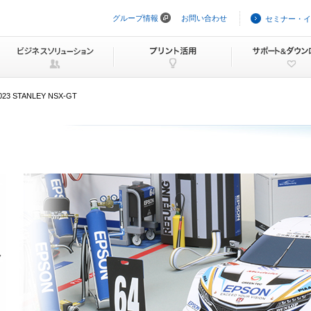
グループ情報
お問い合わせ
セミナー・イ
ナ
ビ
ゲ
ー
シ
ョ
ン
023 STANLEY NSX-GT
を
ス
キ
ッ
プ