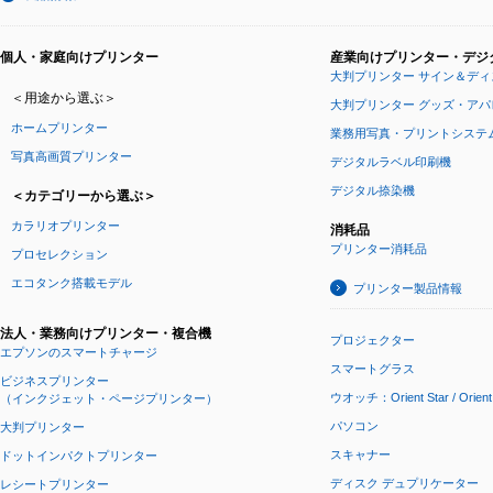
個人・家庭向けプリンター
産業向けプリンター・デジ
大判プリンター サイン＆ディ
＜用途から選ぶ＞
大判プリンター グッズ・ア
ホームプリンター
業務用写真・プリントシステ
写真高画質プリンター
デジタルラベル印刷機
デジタル捺染機
＜カテゴリーから選ぶ＞
カラリオプリンター
消耗品
プリンター消耗品
プロセレクション
エコタンク搭載モデル
プリンター製品情報
法人・業務向けプリンター・複合機
プロジェクター
エプソンのスマートチャージ
スマートグラス
ビジネスプリンター
ウオッチ：Orient Star / Orient
（インクジェット・ページプリンター）
パソコン
大判プリンター
スキャナー
ドットインパクトプリンター
ディスク デュプリケーター
レシートプリンター