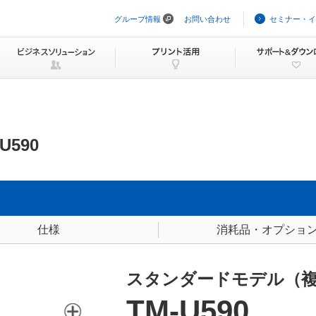
グループ情報
お問い合わせ
セミナー・イ
ナ
ビ
ゲ
ー
シ
ョ
ン
を
ス
キ
ッ
U590
プ
仕様
消耗品・オプショ
スタンダードモデル（
TM-U590