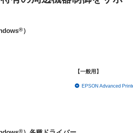
®
dows
）
【一般用】
EPSON Advanced Printe
®
dows
）各種ドライバー