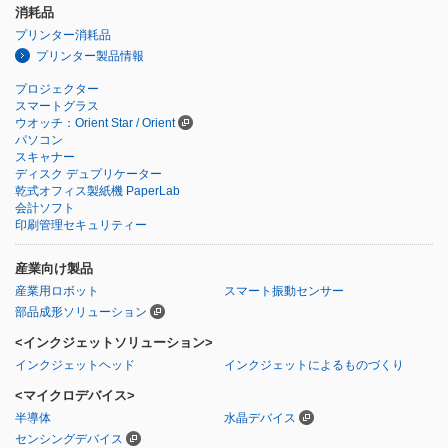
消耗品
プリンター消耗品
プリンター製品情報
プロジェクター
スマートグラス
ウオッチ：Orient Star / Orient
パソコン
スキャナー
ディスク デュプリケーター
乾式オフィス製紙機 PaperLab
会計ソフト
印刷管理セキュリティー
産業向け製品
産業用ロボット
スマート振動センサー
部品成形ソリューション
<インクジェットソリューション>
インクジェットヘッド
インクジェットによるものづくり
<マイクロデバイス>
半導体
水晶デバイス
センシングデバイス