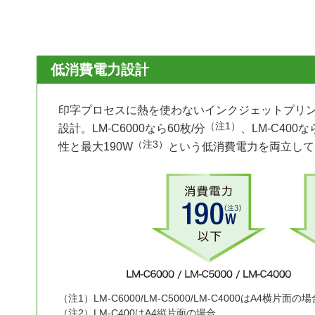
低消費電力設計
印字プロセスに熱を使わないインクジェットプリ
（注1）
設計。LM-C6000なら60枚/分
、LM-C400な
（注3）
性と最大190W
という低消費電力を両立して
（注1）
LM-C6000/LM-C5000/LM-C4000はA4横片面の
（注2）
LM-C400はA4縦片面の場合。