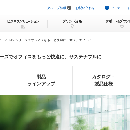
グループ情報
お問い合わせ
セミナー・イ
ナ
ビ
ゲ
ー
シ
ョ
ン
＜LM＞シリーズでオフィスをもっと快適に、サステナブルに
を
ス
キ
リーズでオフィスをもっと快適に、サステナブルに
ッ
プ
製品
カタログ・
ラインアップ
製品仕様