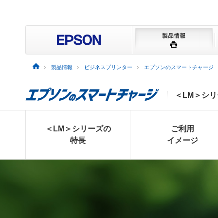
製品情報
ビジネスプリンター
エプソンのスマートチャージ
＜LM＞シ
＜LM＞
シリーズの
ご利用
特長
イメージ