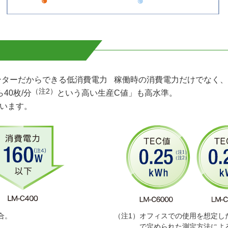
ンターだからできる低消費電力
稼働時の消費電力だけでなく、
（注2）
ら40枚/分
という高い生産
C値」も高水準。
います。
場合。
（注1）
オフィスでの使用を想定し
で定められた測定方法によ