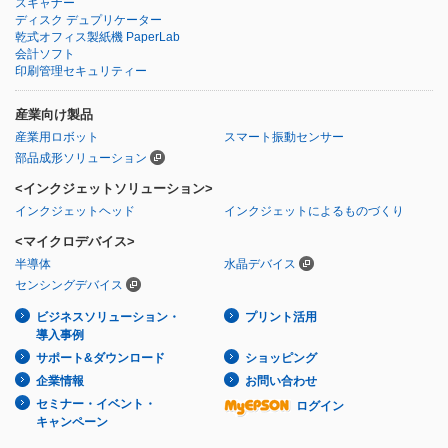
スキャナー
ディスク デュプリケーター
乾式オフィス製紙機 PaperLab
会計ソフト
印刷管理セキュリティー
産業向け製品
産業用ロボット
スマート振動センサー
部品成形ソリューション
<インクジェットソリューション>
インクジェットヘッド
インクジェットによるものづくり
<マイクロデバイス>
半導体
水晶デバイス
センシングデバイス
ビジネスソリューション・
プリント活用
導入事例
サポート&ダウンロード
ショッピング
企業情報
お問い合わせ
セミナー・イベント・
ログイン
キャンペーン