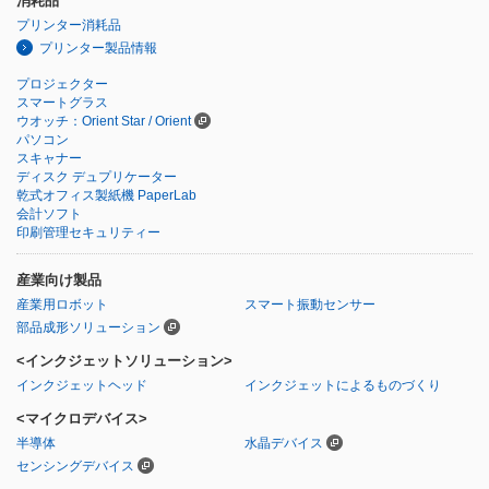
消耗品
プリンター消耗品
プリンター製品情報
プロジェクター
スマートグラス
ウオッチ：Orient Star / Orient
パソコン
スキャナー
ディスク デュプリケーター
乾式オフィス製紙機 PaperLab
会計ソフト
印刷管理セキュリティー
産業向け製品
産業用ロボット
スマート振動センサー
部品成形ソリューション
<インクジェットソリューション>
インクジェットヘッド
インクジェットによるものづくり
<マイクロデバイス>
半導体
水晶デバイス
センシングデバイス