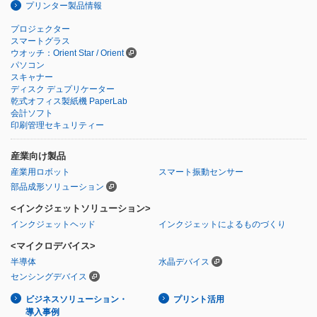
プリンター製品情報
プロジェクター
スマートグラス
ウオッチ：Orient Star / Orient
パソコン
スキャナー
ディスク デュプリケーター
乾式オフィス製紙機 PaperLab
会計ソフト
印刷管理セキュリティー
産業向け製品
産業用ロボット
スマート振動センサー
部品成形ソリューション
<インクジェットソリューション>
インクジェットヘッド
インクジェットによるものづくり
<マイクロデバイス>
半導体
水晶デバイス
センシングデバイス
ビジネスソリューション・
プリント活用
導入事例