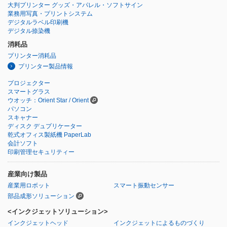
大判プリンター グッズ・アパレル・ソフトサイン
業務用写真・プリントシステム
デジタルラベル印刷機
デジタル捺染機
消耗品
プリンター消耗品
プリンター製品情報
プロジェクター
スマートグラス
ウオッチ：Orient Star / Orient
パソコン
スキャナー
ディスク デュプリケーター
乾式オフィス製紙機 PaperLab
会計ソフト
印刷管理セキュリティー
産業向け製品
産業用ロボット
スマート振動センサー
部品成形ソリューション
<インクジェットソリューション>
インクジェットヘッド
インクジェットによるものづくり