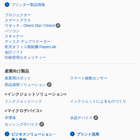
プリンター製品情報
プロジェクター
スマートグラス
ウオッチ：Orient Star / Orient
パソコン
スキャナー
ディスク デュプリケーター
乾式オフィス製紙機 PaperLab
会計ソフト
印刷管理セキュリティー
産業向け製品
産業用ロボット
スマート振動センサー
部品成形ソリューション
<インクジェットソリューション>
インクジェットヘッド
インクジェットによるものづくり
<マイクロデバイス>
半導体
水晶デバイス
センシングデバイス
ビジネスソリューション・
プリント活用
導入事例