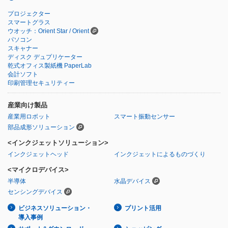
プロジェクター
スマートグラス
ウオッチ：Orient Star / Orient
パソコン
スキャナー
ディスク デュプリケーター
乾式オフィス製紙機 PaperLab
会計ソフト
印刷管理セキュリティー
産業向け製品
産業用ロボット
スマート振動センサー
部品成形ソリューション
<インクジェットソリューション>
インクジェットヘッド
インクジェットによるものづくり
<マイクロデバイス>
半導体
水晶デバイス
センシングデバイス
ビジネスソリューション・
プリント活用
導入事例