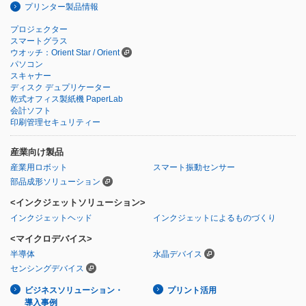
プリンター製品情報
プロジェクター
スマートグラス
ウオッチ：Orient Star / Orient
パソコン
スキャナー
ディスク デュプリケーター
乾式オフィス製紙機 PaperLab
会計ソフト
印刷管理セキュリティー
産業向け製品
産業用ロボット
スマート振動センサー
部品成形ソリューション
<インクジェットソリューション>
インクジェットヘッド
インクジェットによるものづくり
<マイクロデバイス>
半導体
水晶デバイス
センシングデバイス
ビジネスソリューション・
プリント活用
導入事例