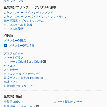
ラベルプリンター
産業向けプリンター・デジタル印刷機
大判プリンター サイン＆ディスプレイ
大判プリンター グッズ・アパレル・ソフトサイン
業務用写真・プリントシステム
デジタルラベル印刷機
デジタル捺染機
消耗品
プリンター消耗品
プリンター製品情報
プロジェクター
スマートグラス
ウオッチ：Orient Star / Orient
パソコン
スキャナー
ディスク デュプリケーター
乾式オフィス製紙機 PaperLab
会計ソフト
印刷管理セキュリティー
産業向け製品
産業用ロボット
スマート振動センサー
部品成形ソリューション