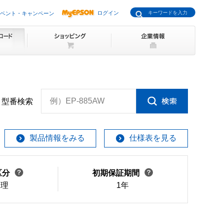
ログイン
ベント・キャンペーン
例）EP-885AW
型番検索
製品情報をみる
仕様表を見る
区分
初期保証期間
修理
1年