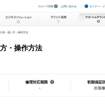
グループ情報
お問い合わせ
セミナー・イ
ナ
ビ
ゲ
ー
シ
ョ
ン
た時・使い方・操作方法
を
ス
キ
方・操作方法
ッ
プ
修理対応期限
初期保証
-
出張