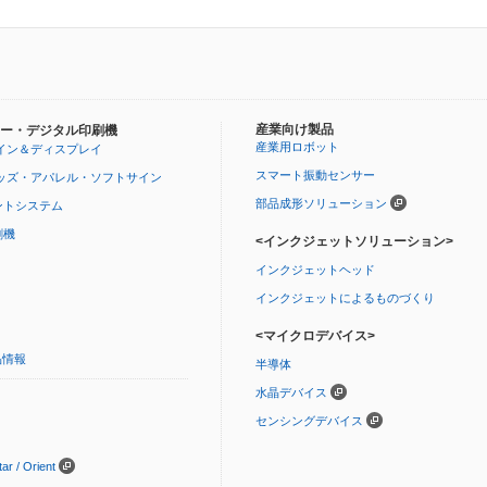
産業向け製品
ー・デジタル印刷機
産業用ロボット
イン＆ディスプレイ
スマート振動センサー
ッズ・アパレル・ソフトサイン
部品成形ソリューション
ントシステム
刷機
<インクジェットソリューション>
インクジェットヘッド
インクジェットによるものづくり
<マイクロデバイス>
品情報
半導体
水晶デバイス
センシングデバイス
 / Orient