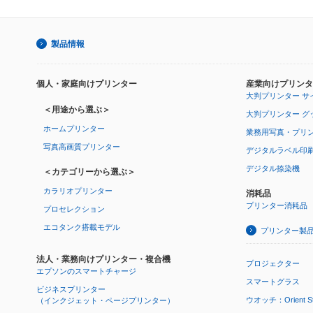
製品情報
個人・家庭向けプリンター
産業向けプリンタ
大判プリンター サ
＜用途から選ぶ＞
大判プリンター グ
ホームプリンター
業務用写真・プリ
写真高画質プリンター
デジタルラベル印
デジタル捺染機
＜カテゴリーから選ぶ＞
カラリオプリンター
消耗品
プリンター消耗品
プロセレクション
エコタンク搭載モデル
プリンター製
法人・業務向けプリンター・複合機
プロジェクター
エプソンのスマートチャージ
スマートグラス
ビジネスプリンター
ウオッチ：Orient Star
（インクジェット・ページプリンター）