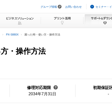
グループ情報
お問い合わせ
セミナー・イ
ナ
ビ
ゲ
ー
シ
ョ
ン
PX-S880X
困った時・使い方・操作方法
を
ス
キ
い方・操作方法
ッ
プ
修理対応期限
初期保証
2034年7月31日
-