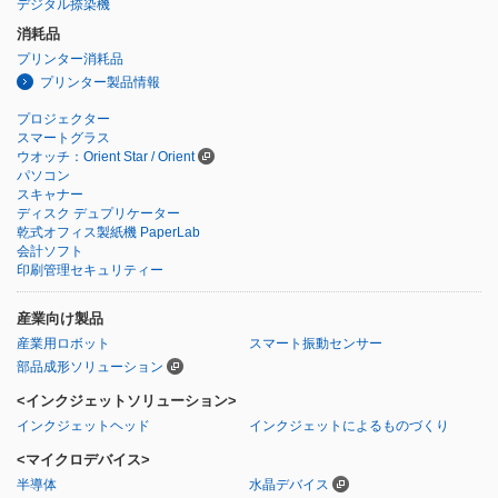
デジタル捺染機
消耗品
プリンター消耗品
プリンター製品情報
プロジェクター
スマートグラス
ウオッチ：Orient Star / Orient
パソコン
スキャナー
ディスク デュプリケーター
乾式オフィス製紙機 PaperLab
会計ソフト
印刷管理セキュリティー
産業向け製品
産業用ロボット
スマート振動センサー
部品成形ソリューション
<インクジェットソリューション>
インクジェットヘッド
インクジェットによるものづくり
<マイクロデバイス>
半導体
水晶デバイス