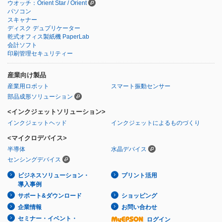
ウオッチ：Orient Star / Orient
パソコン
スキャナー
ディスク デュプリケーター
乾式オフィス製紙機 PaperLab
会計ソフト
印刷管理セキュリティー
産業向け製品
産業用ロボット
スマート振動センサー
部品成形ソリューション
<インクジェットソリューション>
インクジェットヘッド
インクジェットによるものづくり
<マイクロデバイス>
半導体
水晶デバイス
センシングデバイス
ビジネスソリューション・
プリント活用
導入事例
サポート&ダウンロード
ショッピング
企業情報
お問い合わせ
セミナー・イベント・
ログイン