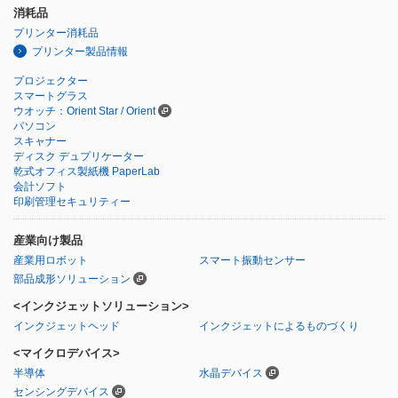
消耗品
プリンター消耗品
プリンター製品情報
プロジェクター
スマートグラス
ウオッチ：Orient Star / Orient
パソコン
スキャナー
ディスク デュプリケーター
乾式オフィス製紙機 PaperLab
会計ソフト
印刷管理セキュリティー
産業向け製品
産業用ロボット
スマート振動センサー
部品成形ソリューション
<インクジェットソリューション>
インクジェットヘッド
インクジェットによるものづくり
<マイクロデバイス>
半導体
水晶デバイス
センシングデバイス