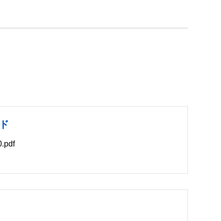
ド
pdf