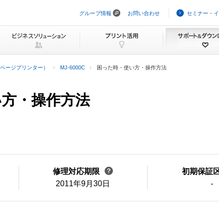
グループ情報
お問い合わせ
セミナー・イ
ナ
ビ
ゲ
ー
シ
ョ
ン
ページプリンター）
MJ-6000C
困った時・使い方・操作方法
を
ス
キ
い方・操作方法
ッ
プ
修理対応期限
初期保証
2011年9月30日
-