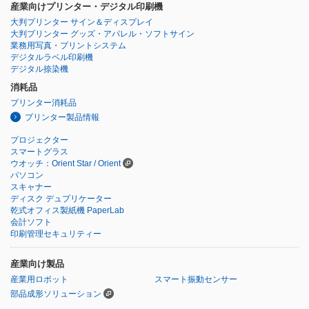
産業向けプリンター・デジタル印刷機
大判プリンター サイン＆ディスプレイ
大判プリンター グッズ・アパレル・ソフトサイン
業務用写真・プリントシステム
デジタルラベル印刷機
デジタル捺染機
消耗品
プリンター消耗品
プリンター製品情報
プロジェクター
スマートグラス
ウオッチ：Orient Star / Orient
パソコン
スキャナー
ディスク デュプリケーター
乾式オフィス製紙機 PaperLab
会計ソフト
印刷管理セキュリティー
産業向け製品
産業用ロボット
スマート振動センサー
部品成形ソリューション