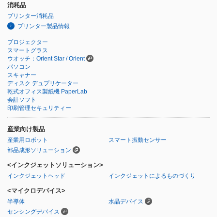
消耗品
プリンター消耗品
プリンター製品情報
プロジェクター
スマートグラス
ウオッチ：Orient Star / Orient
パソコン
スキャナー
ディスク デュプリケーター
乾式オフィス製紙機 PaperLab
会計ソフト
印刷管理セキュリティー
産業向け製品
産業用ロボット
スマート振動センサー
部品成形ソリューション
<インクジェットソリューション>
インクジェットヘッド
インクジェットによるものづくり
<マイクロデバイス>
半導体
水晶デバイス
センシングデバイス