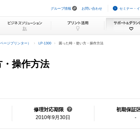
グループ情報
お問い合わせ
セミナー・イ
ナ
ビ
ゲ
ー
シ
ョ
ン
ページプリンター）
LP-1300
困った時・使い方・操作方法
を
ス
キ
方・操作方法
ッ
プ
修理対応期限
初期保証
2010年9月30日
-