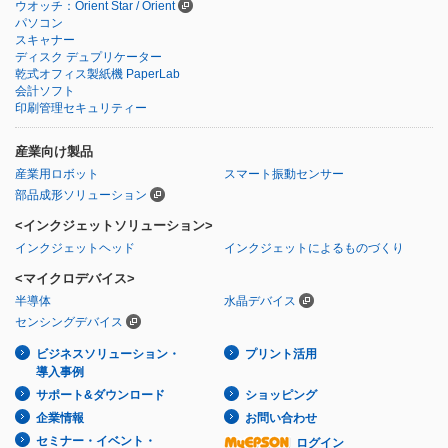
ウオッチ：Orient Star / Orient
パソコン
スキャナー
ディスク デュプリケーター
乾式オフィス製紙機 PaperLab
会計ソフト
印刷管理セキュリティー
産業向け製品
産業用ロボット
スマート振動センサー
部品成形ソリューション
<インクジェットソリューション>
インクジェットヘッド
インクジェットによるものづくり
<マイクロデバイス>
半導体
水晶デバイス
センシングデバイス
ビジネスソリューション・
プリント活用
導入事例
サポート&ダウンロード
ショッピング
企業情報
お問い合わせ
セミナー・イベント・
ログイン