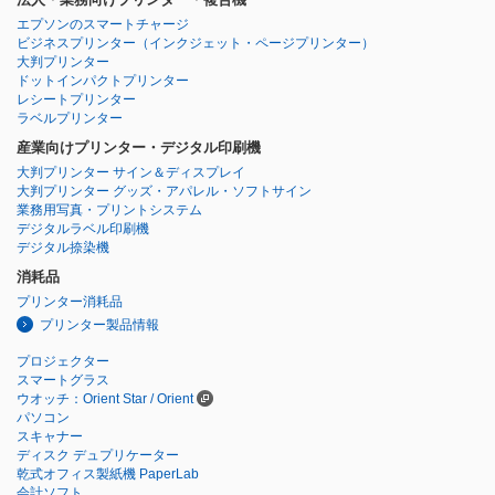
エプソンのスマートチャージ
ビジネスプリンター
（インクジェット・ページプリンター）
大判プリンター
ドットインパクトプリンター
レシートプリンター
ラベルプリンター
産業向けプリンター・デジタル印刷機
大判プリンター サイン＆ディスプレイ
大判プリンター グッズ・アパレル・ソフトサイン
業務用写真・プリントシステム
デジタルラベル印刷機
デジタル捺染機
消耗品
プリンター消耗品
プリンター製品情報
プロジェクター
スマートグラス
ウオッチ：Orient Star / Orient
パソコン
スキャナー
ディスク デュプリケーター
乾式オフィス製紙機 PaperLab
会計ソフト