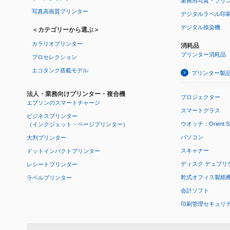
業務用写真・プリ
写真高画質プリンター
デジタルラベル印
デジタル捺染機
＜カテゴリーから選ぶ＞
カラリオプリンター
消耗品
プリンター消耗品
プロセレクション
エコタンク搭載モデル
プリンター製
法人・業務向けプリンター・複合機
プロジェクター
エプソンのスマートチャージ
スマートグラス
ビジネスプリンター
ウオッチ：Orient Star
（インクジェット・ページプリンター）
パソコン
大判プリンター
スキャナー
ドットインパクトプリンター
ディスク デュプリ
レシートプリンター
乾式オフィス製紙機 P
ラベルプリンター
会計ソフト
印刷管理セキュリ