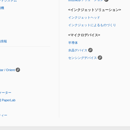
ントシステム
刷機
<インクジェットソリューション>
インクジェットヘッド
インクジェットによるものづくり
<マイクロデバイス>
品情報
半導体
水晶デバイス
センシングデバイス
 / Orient
ケーター
aperLab
ティー