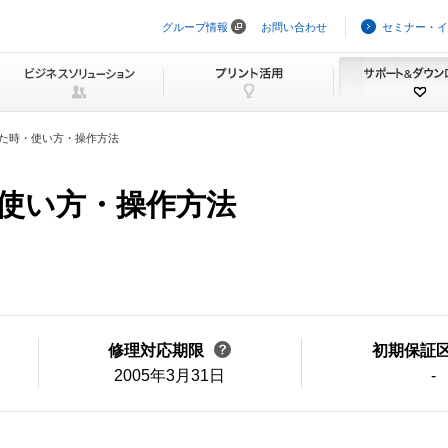
グループ情報
お問い合わせ
セミナー・イ
ナ
ビ
ゲ
ー
シ
ョ
ン
た時・使い方・操作方法
を
ス
キ
使い方・操作方法
ッ
プ
修理対応期限
初期保証
2005年3月31日
-