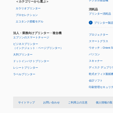
デジタル捺染機
＜カテゴリーから選ぶ＞
カラリオプリンター
消耗品
プリンター消耗品
プロセレクション
エコタンク搭載モデル
プリンター製
法人・業務向けプリンター・複合機
プロジェクター
エプソンのスマートチャージ
スマートグラス
ビジネスプリンター
ウオッチ：Orient Star
（インクジェット・ページプリンター）
パソコン
大判プリンター
スキャナー
ドットインパクトプリンター
ディスク デュプリ
レシートプリンター
乾式オフィス製紙機 P
ラベルプリンター
会計ソフト
印刷管理セキュリ
サイトマップ
お問い合わせ
ご利用上の注意
個人情報の取