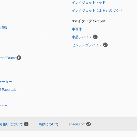
インクジェットヘッド
インクジェットによるものづくり
<マイクロデバイス>
品情報
半導体
水晶デバイス
センシングデバイス
 / Orient
ケーター
aperLab
ティー
り扱いについて
商標について
epson.com