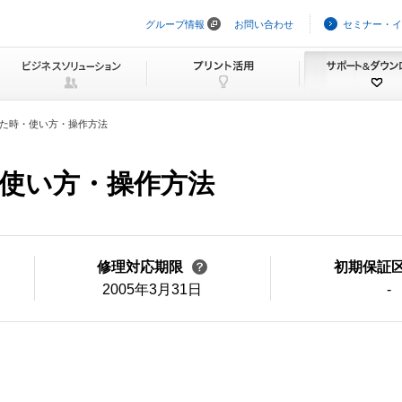
グループ情報
お問い合わせ
セミナー・イ
ナ
ビ
ゲ
ー
シ
ョ
ン
た時・使い方・操作方法
を
ス
キ
使い方・操作方法
ッ
プ
修理対応期限
初期保証
2005年3月31日
-