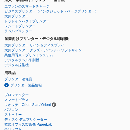
エプソンのスマートチャージ
ビジネスプリンター
（インクジェット・ページプリンター）
大判プリンター
ドットインパクトプリンター
レシートプリンター
ラベルプリンター
産業向けプリンター・デジタル印刷機
大判プリンター サイン＆ディスプレイ
大判プリンター グッズ・アパレル・ソフトサイン
業務用写真・プリントシステム
デジタルラベル印刷機
デジタル捺染機
消耗品
プリンター消耗品
プリンター製品情報
プロジェクター
スマートグラス
ウオッチ：Orient Star / Orient
パソコン
スキャナー
ディスク デュプリケーター
乾式オフィス製紙機 PaperLab
会計ソフト