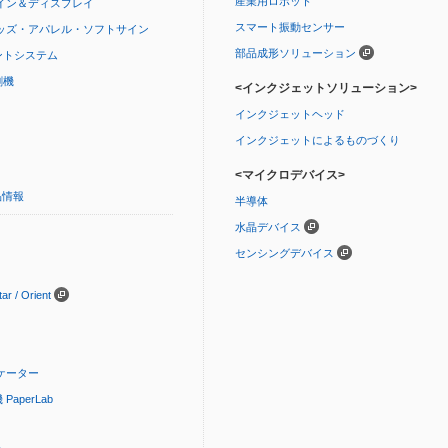
産業用ロボット
イン＆ディスプレイ
スマート振動センサー
ッズ・アパレル・ソフトサイン
部品成形ソリューション
ントシステム
刷機
<インクジェットソリューション>
インクジェットヘッド
インクジェットによるものづくり
<マイクロデバイス>
品情報
半導体
水晶デバイス
センシングデバイス
 / Orient
ケーター
aperLab