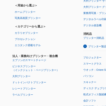
大判プリンター サ
＜用途から選ぶ＞
大判プリンター グ
ホームプリンター
業務用写真・プリ
写真高画質プリンター
デジタルラベル印
デジタル捺染機
＜カテゴリーから選ぶ＞
カラリオプリンター
消耗品
プリンター消耗品
プロセレクション
エコタンク搭載モデル
プリンター製
法人・業務向けプリンター・複合機
プロジェクター
エプソンのスマートチャージ
スマートグラス
ビジネスプリンター
ウオッチ：Orient Star
（インクジェット・ページプリンター）
パソコン
大判プリンター
スキャナー
ドットインパクトプリンター
ディスク デュプリ
レシートプリンター
乾式オフィス製紙機 P
ラベルプリンター
会計ソフト