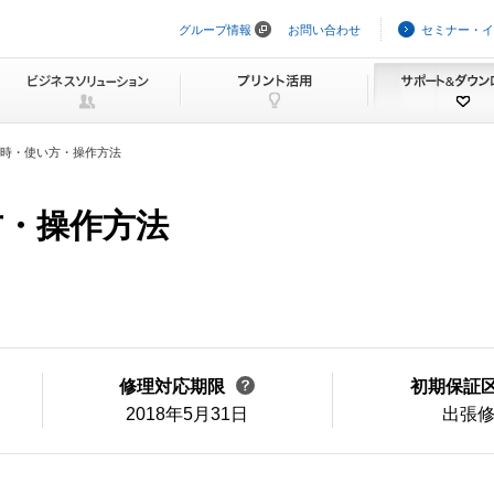
グループ情報
お問い合わせ
セミナー・イ
ナ
ビ
ゲ
ー
シ
ョ
ン
時・使い方・操作方法
を
ス
キ
方・操作方法
ッ
プ
修理対応期限
初期保証
2018年5月31日
出張