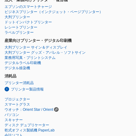
エプソンのスマートチャージ
ビジネスプリンター
（インクジェット・ページプリンター）
大判プリンター
ドットインパクトプリンター
レシートプリンター
ラベルプリンター
産業向けプリンター・デジタル印刷機
大判プリンター サイン＆ディスプレイ
大判プリンター グッズ・アパレル・ソフトサイン
業務用写真・プリントシステム
デジタルラベル印刷機
デジタル捺染機
消耗品
プリンター消耗品
プリンター製品情報
プロジェクター
スマートグラス
ウオッチ：Orient Star / Orient
パソコン
スキャナー
ディスク デュプリケーター
乾式オフィス製紙機 PaperLab
会計ソフト