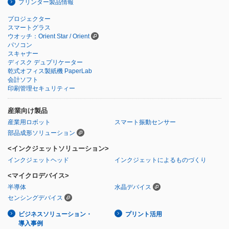
プリンター製品情報
プロジェクター
スマートグラス
ウオッチ：Orient Star / Orient
パソコン
スキャナー
ディスク デュプリケーター
乾式オフィス製紙機 PaperLab
会計ソフト
印刷管理セキュリティー
産業向け製品
産業用ロボット
スマート振動センサー
部品成形ソリューション
<インクジェットソリューション>
インクジェットヘッド
インクジェットによるものづくり
<マイクロデバイス>
半導体
水晶デバイス
センシングデバイス
ビジネスソリューション・
プリント活用
導入事例