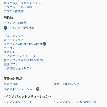
業務用写真・プリントシステム
デジタルラベル印刷機
デジタル捺染機
消耗品
プリンター消耗品
プリンター製品情報
プロジェクター
スマートグラス
ウオッチ：Orient Star / Orient
パソコン
スキャナー
ディスク デュプリケーター
乾式オフィス製紙機 PaperLab
会計ソフト
印刷管理セキュリティー
産業向け製品
産業用ロボット
スマート振動センサー
部品成形ソリューション
<インクジェットソリューション>
インクジェットヘッド
インクジェットによるものづくり