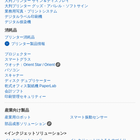
大判プリンター サイン＆ディスプレイ
大判プリンター グッズ・アパレル・ソフトサイン
業務用写真・プリントシステム
デジタルラベル印刷機
デジタル捺染機
消耗品
プリンター消耗品
プリンター製品情報
プロジェクター
スマートグラス
ウオッチ：Orient Star / Orient
パソコン
スキャナー
ディスク デュプリケーター
乾式オフィス製紙機 PaperLab
会計ソフト
印刷管理セキュリティー
産業向け製品
産業用ロボット
スマート振動センサー
部品成形ソリューション
<インクジェットソリューション>