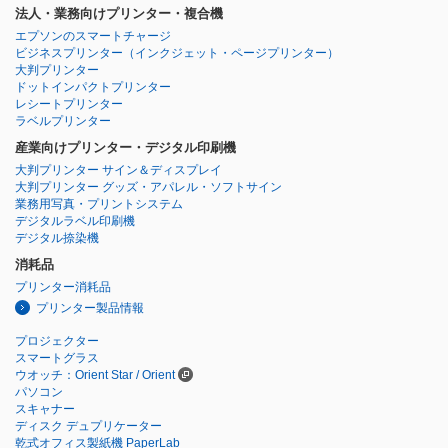
法人・業務向けプリンター・複合機
エプソンのスマートチャージ
ビジネスプリンター
（インクジェット・ページプリンター）
大判プリンター
ドットインパクトプリンター
レシートプリンター
ラベルプリンター
産業向けプリンター・デジタル印刷機
大判プリンター サイン＆ディスプレイ
大判プリンター グッズ・アパレル・ソフトサイン
業務用写真・プリントシステム
デジタルラベル印刷機
デジタル捺染機
消耗品
プリンター消耗品
プリンター製品情報
プロジェクター
スマートグラス
ウオッチ：Orient Star / Orient
パソコン
スキャナー
ディスク デュプリケーター
乾式オフィス製紙機 PaperLab