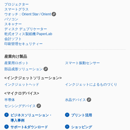
プロジェクター
スマートグラス
ウオッチ：Orient Star / Orient
パソコン
スキャナー
ディスク デュプリケーター
乾式オフィス製紙機 PaperLab
会計ソフト
印刷管理セキュリティー
産業向け製品
産業用ロボット
スマート振動センサー
部品成形ソリューション
<インクジェットソリューション>
インクジェットヘッド
インクジェットによるものづくり
<マイクロデバイス>
半導体
水晶デバイス
センシングデバイス
ビジネスソリューション・
プリント活用
導入事例
サポート&ダウンロード
ショッピング