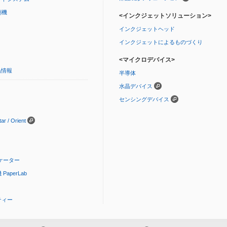
刷機
<インクジェットソリューション>
インクジェットヘッド
インクジェットによるものづくり
<マイクロデバイス>
品情報
半導体
水晶デバイス
センシングデバイス
 / Orient
ケーター
aperLab
ティー