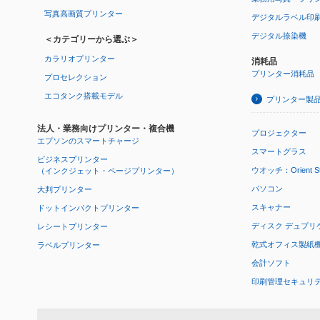
写真高画質プリンター
デジタルラベル印
デジタル捺染機
＜カテゴリーから選ぶ＞
カラリオプリンター
消耗品
プリンター消耗品
プロセレクション
エコタンク搭載モデル
プリンター製
法人・業務向けプリンター・複合機
プロジェクター
エプソンのスマートチャージ
スマートグラス
ビジネスプリンター
ウオッチ：Orient Star
（インクジェット・ページプリンター）
パソコン
大判プリンター
スキャナー
ドットインパクトプリンター
ディスク デュプリ
レシートプリンター
乾式オフィス製紙機 P
ラベルプリンター
会計ソフト
印刷管理セキュリ