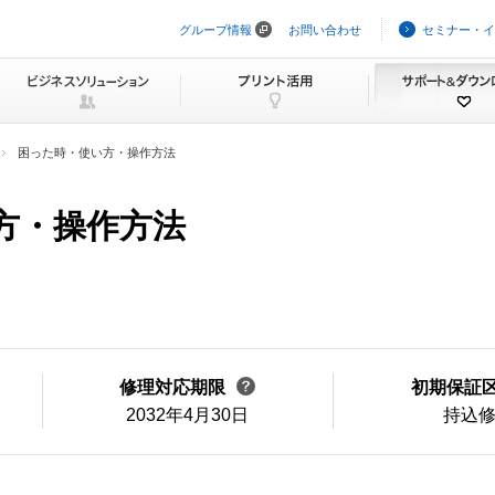
グループ情報
お問い合わせ
セミナー・イ
ナ
ビ
ゲ
ー
シ
ョ
ン
困った時・使い方・操作方法
を
ス
キ
方・操作方法
ッ
プ
修理対応期限
初期保証
2032年4月30日
持込