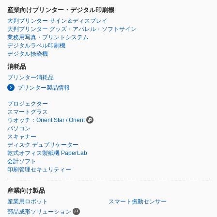
産業向けプリンター・デジタル印刷機
大判プリンター サイン＆ディスプレイ
大判プリンター グッズ・アパレル・ソフトサイン
業務用写真・プリントシステム
デジタルラベル印刷機
デジタル捺染機
消耗品
プリンター消耗品
プリンター製品情報
プロジェクター
スマートグラス
ウオッチ：Orient Star / Orient
パソコン
スキャナー
ディスク デュプリケーター
乾式オフィス製紙機 PaperLab
会計ソフト
印刷管理セキュリティー
産業向け製品
産業用ロボット
スマート振動センサー
部品成形ソリューション