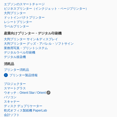
エプソンのスマートチャージ
ビジネスプリンター
（インクジェット・ページプリンター）
大判プリンター
ドットインパクトプリンター
レシートプリンター
ラベルプリンター
産業向けプリンター・デジタル印刷機
大判プリンター サイン＆ディスプレイ
大判プリンター グッズ・アパレル・ソフトサイン
業務用写真・プリントシステム
デジタルラベル印刷機
デジタル捺染機
消耗品
プリンター消耗品
プリンター製品情報
プロジェクター
スマートグラス
ウオッチ：Orient Star / Orient
パソコン
スキャナー
ディスク デュプリケーター
乾式オフィス製紙機 PaperLab
会計ソフト