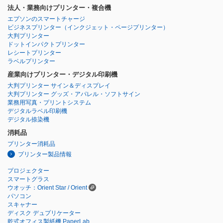
法人・業務向けプリンター・複合機
エプソンのスマートチャージ
ビジネスプリンター
（インクジェット・ページプリンター）
大判プリンター
ドットインパクトプリンター
レシートプリンター
ラベルプリンター
産業向けプリンター・デジタル印刷機
大判プリンター サイン＆ディスプレイ
大判プリンター グッズ・アパレル・ソフトサイン
業務用写真・プリントシステム
デジタルラベル印刷機
デジタル捺染機
消耗品
プリンター消耗品
プリンター製品情報
プロジェクター
スマートグラス
ウオッチ：Orient Star / Orient
パソコン
スキャナー
ディスク デュプリケーター
乾式オフィス製紙機 PaperLab