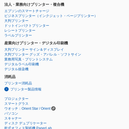
法人・業務向けプリンター・複合機
エプソンのスマートチャージ
ビジネスプリンター
（インクジェット・ページプリンター）
大判プリンター
ドットインパクトプリンター
レシートプリンター
ラベルプリンター
産業向けプリンター・デジタル印刷機
大判プリンター サイン＆ディスプレイ
大判プリンター グッズ・アパレル・ソフトサイン
業務用写真・プリントシステム
デジタルラベル印刷機
デジタル捺染機
消耗品
プリンター消耗品
プリンター製品情報
プロジェクター
スマートグラス
ウオッチ：Orient Star / Orient
パソコン
スキャナー
ディスク デュプリケーター
乾式オフィス製紙機 PaperLab