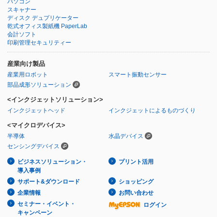
パソコン
スキャナー
ディスク デュプリケーター
乾式オフィス製紙機 PaperLab
会計ソフト
印刷管理セキュリティー
産業向け製品
産業用ロボット
スマート振動センサー
部品成形ソリューション
<インクジェットソリューション>
インクジェットヘッド
インクジェットによるものづくり
<マイクロデバイス>
半導体
水晶デバイス
センシングデバイス
ビジネスソリューション・
プリント活用
導入事例
サポート&ダウンロード
ショッピング
企業情報
お問い合わせ
セミナー・イベント・
ログイン
キャンペーン