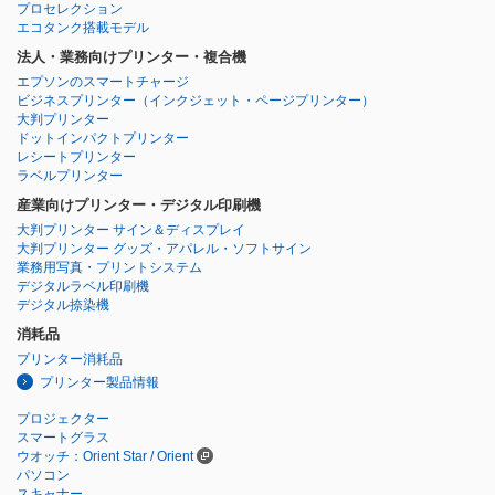
プロセレクション
エコタンク搭載モデル
法人・業務向けプリンター・複合機
エプソンのスマートチャージ
ビジネスプリンター
（インクジェット・ページプリンター）
大判プリンター
ドットインパクトプリンター
レシートプリンター
ラベルプリンター
産業向けプリンター・デジタル印刷機
大判プリンター サイン＆ディスプレイ
大判プリンター グッズ・アパレル・ソフトサイン
業務用写真・プリントシステム
デジタルラベル印刷機
デジタル捺染機
消耗品
プリンター消耗品
プリンター製品情報
プロジェクター
スマートグラス
ウオッチ：Orient Star / Orient
パソコン
スキャナー