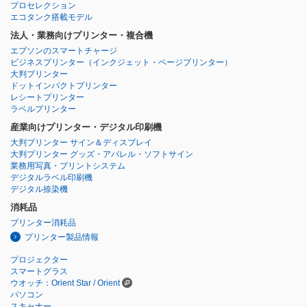
プロセレクション
エコタンク搭載モデル
法人・業務向けプリンター・複合機
エプソンのスマートチャージ
ビジネスプリンター
（インクジェット・ページプリンター）
大判プリンター
ドットインパクトプリンター
レシートプリンター
ラベルプリンター
産業向けプリンター・デジタル印刷機
大判プリンター サイン＆ディスプレイ
大判プリンター グッズ・アパレル・ソフトサイン
業務用写真・プリントシステム
デジタルラベル印刷機
デジタル捺染機
消耗品
プリンター消耗品
プリンター製品情報
プロジェクター
スマートグラス
ウオッチ：Orient Star / Orient
パソコン
スキャナー