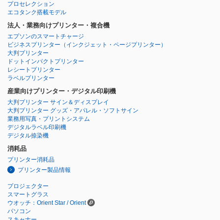
プロセレクション
エコタンク搭載モデル
法人・業務向けプリンター・複合機
エプソンのスマートチャージ
ビジネスプリンター
（インクジェット・ページプリンター）
大判プリンター
ドットインパクトプリンター
レシートプリンター
ラベルプリンター
産業向けプリンター・デジタル印刷機
大判プリンター サイン＆ディスプレイ
大判プリンター グッズ・アパレル・ソフトサイン
業務用写真・プリントシステム
デジタルラベル印刷機
デジタル捺染機
消耗品
プリンター消耗品
プリンター製品情報
プロジェクター
スマートグラス
ウオッチ：Orient Star / Orient
パソコン
スキャナー