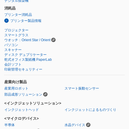
デジタル捺染機
消耗品
プリンター消耗品
プリンター製品情報
プロジェクター
スマートグラス
ウオッチ：Orient Star / Orient
パソコン
スキャナー
ディスク デュプリケーター
乾式オフィス製紙機 PaperLab
会計ソフト
印刷管理セキュリティー
産業向け製品
産業用ロボット
スマート振動センサー
部品成形ソリューション
<インクジェットソリューション>
インクジェットヘッド
インクジェットによるものづくり
<マイクロデバイス>
半導体
水晶デバイス