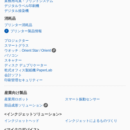
業務用写真・プリントシステム
デジタルラベル印刷機
デジタル捺染機
消耗品
プリンター消耗品
プリンター製品情報
プロジェクター
スマートグラス
ウオッチ：Orient Star / Orient
パソコン
スキャナー
ディスク デュプリケーター
乾式オフィス製紙機 PaperLab
会計ソフト
印刷管理セキュリティー
産業向け製品
産業用ロボット
スマート振動センサー
部品成形ソリューション
<インクジェットソリューション>
インクジェットヘッド
インクジェットによるものづくり
<マイクロデバイス>